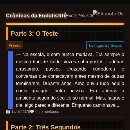
Crônicas da Endolistiti
—
Rentri Nenridi
Parte 3: O Teste
Prévia
Ler agora | Grátis
— Na escola, o som nunca mudava. Era sempre o
mesmo tipo de ruído: vozes sobrepostas, cadeiras
arrastando, passos cruzando corredores e
conversas que começavam antes mesmo de outras
terminarem. Durante anos, Arho ouviu tudo aquilo
como qualquer outra pessoa. Era apenas o
ambiente seguindo seu curso normal. Mas, naquele
dia, algo parecia diferente. Enquanto caminhava...
15/07/2026
0 comentários
Parte 2: Três Segundos