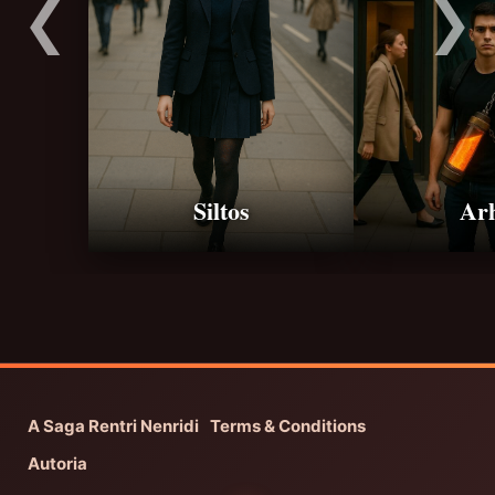
❮
❯
Siltos
Ar
A Saga Rentri Nenridi
Terms & Conditions
Autoria