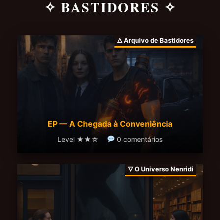
✧ BASTIDORES ✧
🜂 Arquivo de Bastidores
EP — A Chegada à Conveniência
Level ★★☆
0 comentários
🜄 O Universo Nenridi