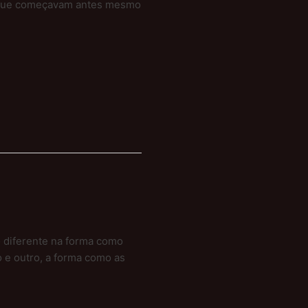
s que começavam antes mesmo
 diferente na forma como
 e outro, a forma como as