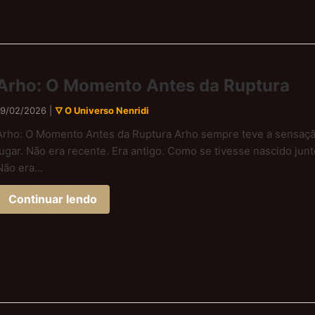
Arho: O Momento Antes da Ruptura
19/02/2026 |
🜄 O Universo Nenridi
Arho: O Momento Antes da Ruptura Arho sempre teve a sensação
lugar. Não era recente. Era antigo. Como se tivesse nascido jun
Não era...
Continuar lendo