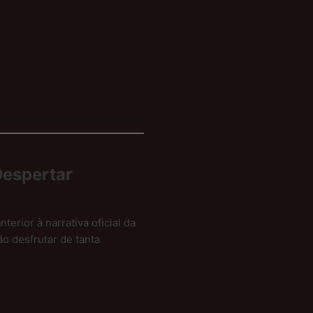
Despertar
rior à narrativa oficial da
ão desfrutar de tanta