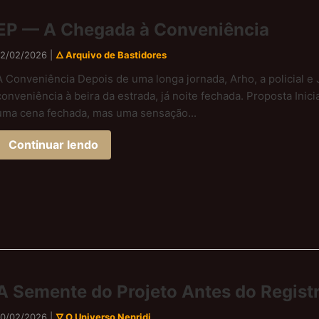
EP — A Chegada à Conveniência
12/02/2026 |
🜂 Arquivo de Bastidores
A Conveniência Depois de uma longa jornada, Arho, a policial 
conveniência à beira da estrada, já noite fechada. Proposta Inic
uma cena fechada, mas uma sensação...
Continuar lendo
A Semente do Projeto Antes do Regist
10/02/2026 |
🜄 O Universo Nenridi