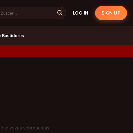
LOG IN
SIGN UP
e Bastidores
ído: vozes sobrepostas,