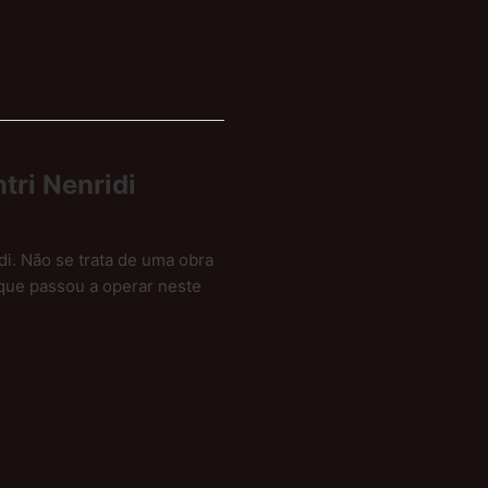
tri Nenridi
di. Não se trata de uma obra
 que passou a operar neste