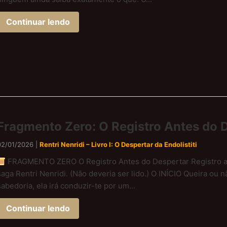
Continuar lendo
Fragmento Zero: O Registro Antes do 
02/01/2026 |
Rentri Nenridi – Livro I: O Despertar da Endolistiti
FRAGMENTO ZERO O Registro Antes do Despertar Registro ante
saga Rentri Nenridi. (Não deveria ser lido.) O INÍCIO Queira ou n
sabedoria, ela irá conduzir-te por um...
Continuar lendo