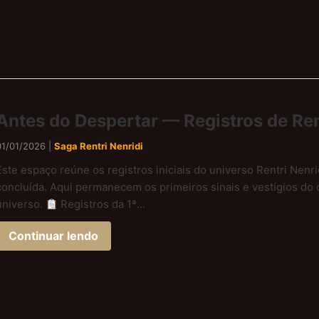
Antes do Despertar — Registros de Ren
01/01/2026 |
Saga Rentri Nenridi
Este espaço reúne os registros iniciais do universo Rentri Nenri
concluída. Aqui permanecem os primeiros sinais e vestígios do
universo.
Registros da 1ª...
Continuar lendo