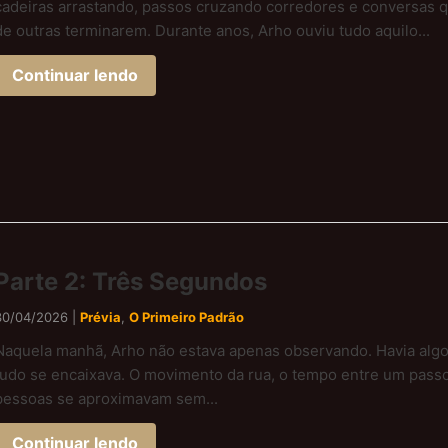
cadeiras arrastando, passos cruzando corredores e conversa
de outras terminarem. Durante anos, Arho ouviu tudo aquilo...
Continuar lendo
Parte 2: Três Segundos
30/04/2026 |
Prévia
,
O Primeiro Padrão
Naquela manhã, Arho não estava apenas observando. Havia algo
tudo se encaixava. O movimento da rua, o tempo entre um passo
pessoas se aproximavam sem...
Continuar lendo