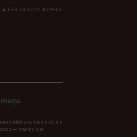
n. Não é um membro? Junte-se
omeça
ompreendidos no momento em
niciado — mesmo que