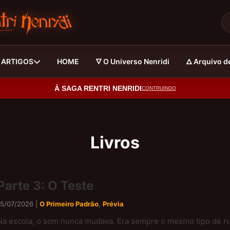
& ARTIGOS
HOME
🜄 O Universo Nenridi
🜂 Arquivo d
À SAGA RENTRI NENRIDI
CONTRUINDO
Livros
Parte 3: O Teste
15/07/2026 |
O Primeiro Padrão
,
Prévia
Na escola, o som nunca mudava. Era sempre o mesmo tipo de ru