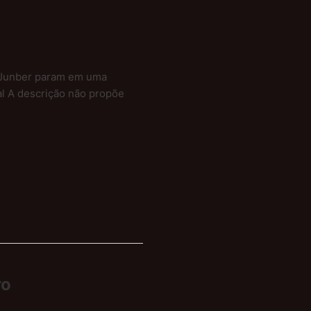
e Junber param em uma
ial A descrição não propõe
ro