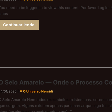
You need to be logged in to view this content. Por favor Log I
a nós
Continuar lendo
O Selo Amarelo — Onde o Processo C
24/01/2026 |
🜄 O Universo Nenridi
O Selo Amarelo Nem todos os símbolos existem para serem c
que surgem. Alguns existem apenas para marcar que algo foi i
ninguém ainda saiba exatamente o quê. O...