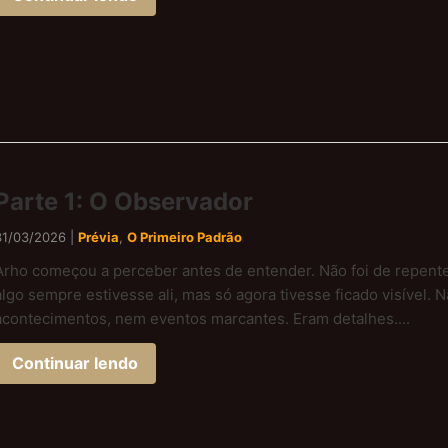
Parte 1: O Observador
31/03/2026 |
Prévia
,
O Primeiro Padrão
Arho começou a perceber antes de entender. Não foi de repente
algo sempre estivesse ali, mas só agora tivesse ficado visível.
acontecimentos, nem eventos marcantes. Eram detalhes....
Continuar lendo